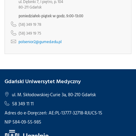
ul. Dębinki 7, I piętro, p. 104
80-211 Gdańsk
poniedziałek-piątek w godz. 9:00-13:00
(58) 349 19 78
(58) 349 19 75
polsenior2@gumed.edu.pl
Gdański Uniwersytet Medyczny
ul. M. Skłodowskiej-Curie 3a, 80-210 Gdańsk
58 349 11 11
Adres do e-Doręczeń: AE:PL-13777-32718-RJUCS-15
NIP 584-09-55-985